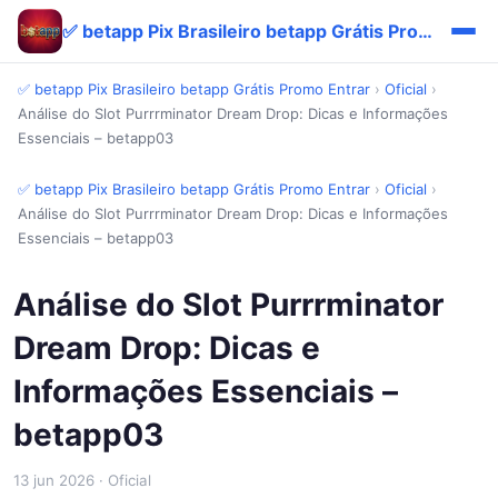
✅ betapp Pix Brasileiro betapp Grátis Promo Entrar
✅ betapp Pix Brasileiro betapp Grátis Promo Entrar
›
Oficial
›
Análise do Slot Purrrminator Dream Drop: Dicas e Informações
Essenciais – betapp03
✅ betapp Pix Brasileiro betapp Grátis Promo Entrar
›
Oficial
›
Análise do Slot Purrrminator Dream Drop: Dicas e Informações
Essenciais – betapp03
Análise do Slot Purrrminator
Dream Drop: Dicas e
Informações Essenciais –
betapp03
13 jun 2026
· Oficial