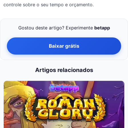
controle sobre o seu tempo e orçamento.
Gostou deste artigo? Experimente
betapp
Baixar grátis
Artigos relacionados