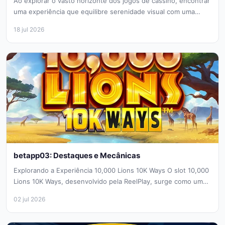
Ao explorar o vasto horizonte dos jogos de cassino, encontrar
uma experiência que equilibre serenidade visual com uma
mecânica envolvente...
18 jul 2026
betapp03: Destaques e Mecânicas
Explorando a Experiência 10,000 Lions 10K Ways O slot 10,000
Lions 10K Ways, desenvolvido pela ReelPlay, surge como uma
proposta...
02 jul 2026