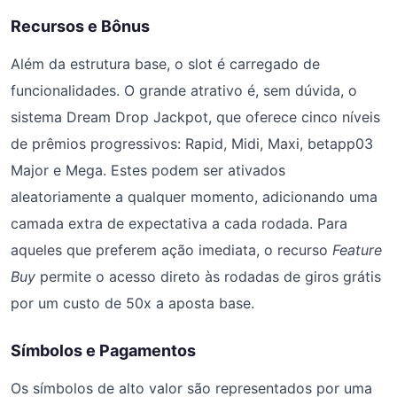
Recursos e Bônus
Além da estrutura base, o slot é carregado de
funcionalidades. O grande atrativo é, sem dúvida, o
sistema Dream Drop Jackpot, que oferece cinco níveis
de prêmios progressivos: Rapid, Midi, Maxi, betapp03
Major e Mega. Estes podem ser ativados
aleatoriamente a qualquer momento, adicionando uma
camada extra de expectativa a cada rodada. Para
aqueles que preferem ação imediata, o recurso
Feature
Buy
permite o acesso direto às rodadas de giros grátis
por um custo de 50x a aposta base.
Símbolos e Pagamentos
Os símbolos de alto valor são representados por uma