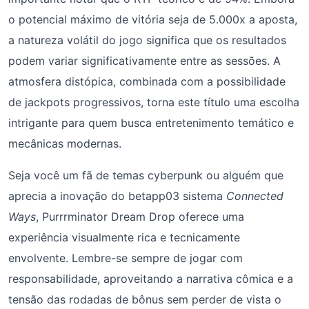
o potencial máximo de vitória seja de 5.000x a aposta,
a natureza volátil do jogo significa que os resultados
podem variar significativamente entre as sessões. A
atmosfera distópica, combinada com a possibilidade
de jackpots progressivos, torna este título uma escolha
intrigante para quem busca entretenimento temático e
mecânicas modernas.
Seja você um fã de temas cyberpunk ou alguém que
aprecia a inovação do betapp03 sistema
Connected
Ways
, Purrrminator Dream Drop oferece uma
experiência visualmente rica e tecnicamente
envolvente. Lembre-se sempre de jogar com
responsabilidade, aproveitando a narrativa cômica e a
tensão das rodadas de bônus sem perder de vista o