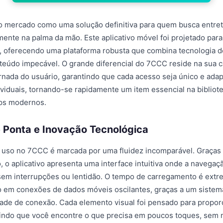
 mercado como uma solução definitiva para quem busca entret
mente na palma da mão. Este aplicativo móvel foi projetado para
e, oferecendo uma plataforma robusta que combina tecnologia 
teúdo impecável. O grande diferencial do 7CCC reside na sua 
ornada do usuário, garantindo que cada acesso seja único e ada
ividuais, tornando-se rapidamente um item essencial na bibliot
pps modernos.
 Ponta e Inovação Tecnológica
e uso no 7CCC é marcada por uma fluidez incomparável. Graças
o, o aplicativo apresenta uma interface intuitiva onde a navegaç
 sem interrupções ou lentidão. O tempo de carregamento é ext
 em conexões de dados móveis oscilantes, graças a um sistema
dade de conexão. Cada elemento visual foi pensado para propor
itindo que você encontre o que precisa em poucos toques, sem