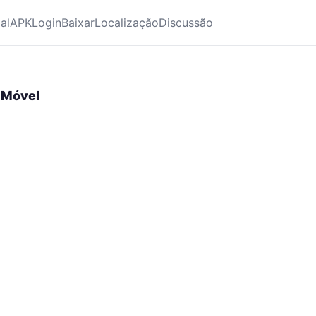
ial
APK
Login
Baixar
Localização
Discussão
 Móvel