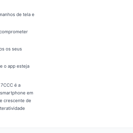
amanhos de tela e
 comprometer
os os seus
e o app esteja
o 7CCC é a
eu smartphone em
de crescente de
teratividade