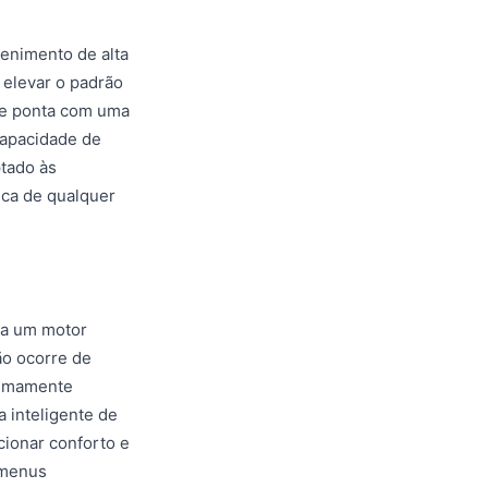
enimento de alta
 elevar o padrão
de ponta com uma
capacidade de
ptado às
eca de qualquer
 a um motor
ão ocorre de
remamente
 inteligente de
cionar conforto e
 menus