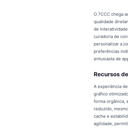
O 7CCC chega ao
qualidade direta
de interatividad
curadoria de con
personalizar a j
preferências ind
entusiasta de a
Recursos de
A experiência d
gráfico otimizad
forma orgânica,
reduzido, mesmo
cache e estabili
agilidade, perm