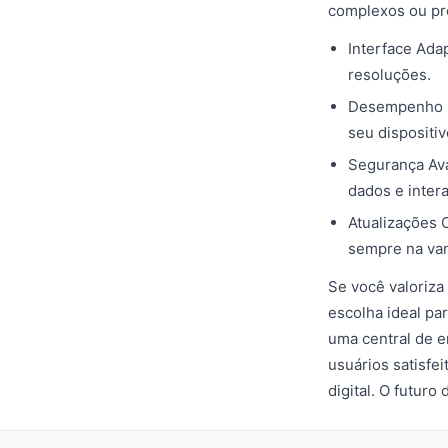
complexos ou pr
Interface Adap
resoluções.
Desempenho O
seu dispositiv
Segurança Ava
dados e inter
Atualizações 
sempre na va
Se você valoriza
escolha ideal pa
uma central de e
usuários satisfe
digital. O futur